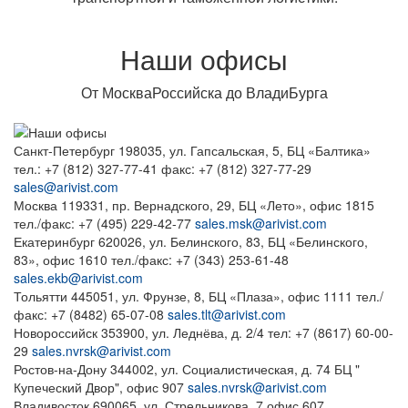
Наши офисы
От МоскваРоссийска до ВладиБурга
Санкт-Петербург
198035, ул. Гапсальская, 5, БЦ «Балтика»
тел.: +7 (812) 327-77-41
факс: +7 (812) 327-77-29
sales@arivist.com
Москва
119331, пр. Вернадского, 29,
БЦ «Лето», офис 1815
тел./факс: +7 (495) 229-42-77
sales.msk@arivist.com
Екатеринбург
620026, ул. Белинского, 83,
БЦ «Белинского,
83», офис 1610
тел./факс: +7 (343) 253-61-48
sales.ekb@arivist.com
Тольятти
445051, ул. Фрунзе, 8,
БЦ «Плаза», офис 1111
тел./
факс: +7 (8482) 65-07-08
sales.tlt@arivist.com
Новороссийск
353900, ул. Леднёва, д. 2/4
тел: +7 (8617) 60-00-
29
sales.nvrsk@arivist.com
Ростов-на-Дону
344002, ул. Социалистическая, д. 74
БЦ "
Купеческий Двор", офис 907
sales.nvrsk@arivist.com
Владивосток
690065, ул. Стрельникова, 7
офис 607